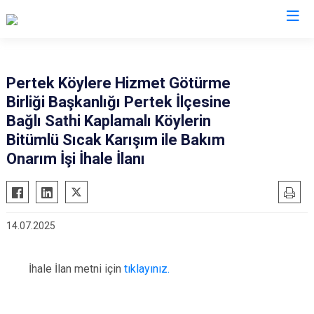
Tunceli
Pertek Köylere Hizmet Götürme
Birliği Başkanlığı Pertek İlçesine
Çemişgezek
Bağlı Sathi Kaplamalı Köylerin
Hozat
Bitümlü Sıcak Karışım ile Bakım
Mazgirt
Onarım İşi İhale İlanı
Nazımiye
Ovacık
Pertek
14.07.2025
Pülümür
İhale İlan metni için
tıklayınız.