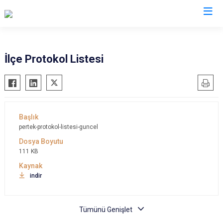
Tunceli
İlçe Protokol Listesi
Çemişgezek
Hozat
Mazgirt
Nazımiye
pertek-protokol-listesi-guncel
Ovacık
111 KB
Pertek
Pülümür
indir